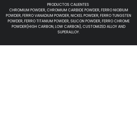
PRODUCTOS CALIENTES
CHROMIUM POWDER, CHROMIUM CARBIDE POWDER, FERRO NIOBIUM
POWDER, FERRO VANADIUM POWDER, NICKEL POWDER, FERRO TUNGSTEN
POWDER, FERRO TITANIUM POWDER, SILICON POWDER, FERRO CHROME
POWDER(HIGH CARBON, LOW CARBON), CUSTOMIZED ALLOY AND
SUPERALLOY.