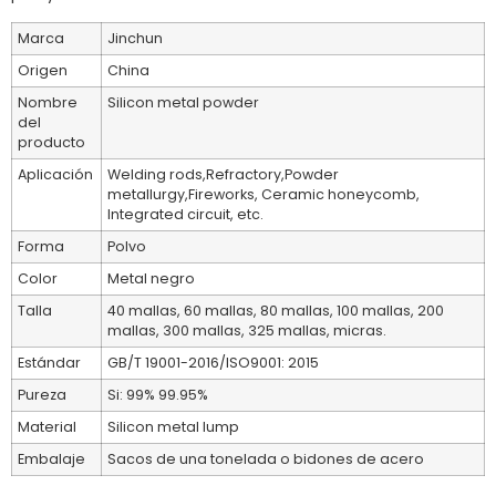
Marca
Jinchun
Origen
China
Nombre
Silicon metal powder
del
producto
Aplicación
Welding rods,Refractory,Powder
metallurgy,Fireworks, Ceramic honeycomb,
Integrated circuit, etc.
Forma
Polvo
Color
Metal negro
Talla
40 mallas, 60 mallas, 80 mallas, 100 mallas, 200
mallas, 300 mallas, 325 mallas, micras.
Estándar
GB/T 19001-2016/ISO9001: 2015
Pureza
Si: 99% 99.95%
Material
Silicon metal lump
Embalaje
Sacos de una tonelada o bidones de acero