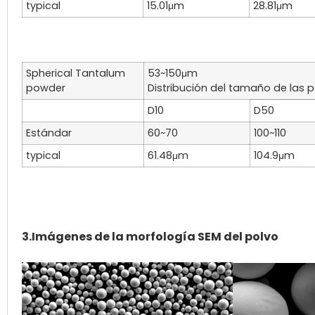
typical
15.01μm
28.81μm
Spherical Tantalum
53~150μm
powder
Distribución del tamaño de las p
D10
D50
Estándar
60~70
100~110
typical
61.48μm
104.9μm
3.Imágenes de la morfología SEM del polvo