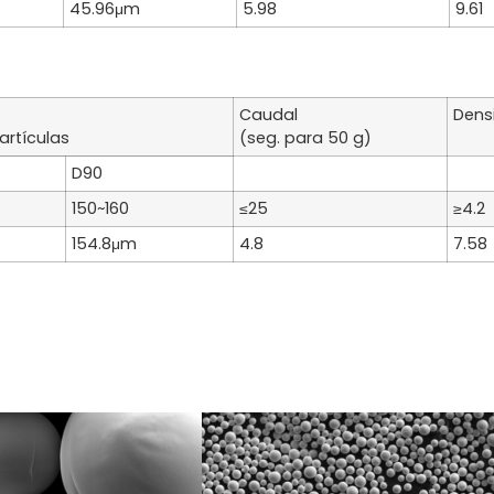
45.96μm
5.98
9.61
Caudal
Dens
artículas
(seg. para 50 g)
D90
150~160
≤25
≥4.2
154.8μm
4.8
7.58