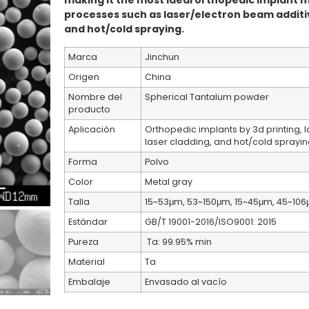
making it the most ideal orthopedic implant m
processes such as laser/electron beam additiv
and hot/cold spraying.
Marca
Jinchun
Origen
China
Nombre del
Spherical Tantalum powder
producto
Aplicación
Orthopedic implants by 3d printing, 
laser cladding, and hot/cold sprayin
Forma
Polvo
Color
Metal gray
Talla
15~53μm, 53~150μm, 15~45μm, 45~106μ
Estándar
GB/T 19001-2016/ISO9001: 2015
Pureza
Ta: 99.95% min
Material
Ta
Embalaje
Envasado al vacío