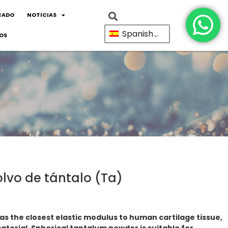
CADO
NOTICIAS
Spanish
OS
olvo de tántalo (Ta)
s the closest elastic modulus to human cartilage tissue,