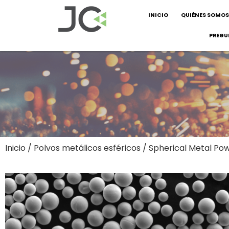
INICIO
QUIÉNES SOMOS
PREGU
Inicio
/
Polvos metálicos esféricos
/ Spherical Metal Po