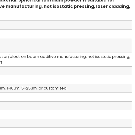
aterial. Spherical tantalum powder is suitable for
e manufacturing, hot isostatic pressing, laser cladding,
laser/electron beam additive manufacturing, hot isostatic pressing,
g
m, 1~10μm, 5~25μm, or customized.