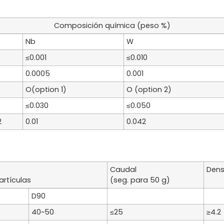
Composición química (peso %)
Nb
W
≤0.001
≤0.010
0.0005
0.001
O(option 1)
O (option 2)
≤0.030
≤0.050
2
0.01
0.042
Caudal
Dens
artículas
(seg. para 50 g)
D90
40~50
≤25
≥4.2