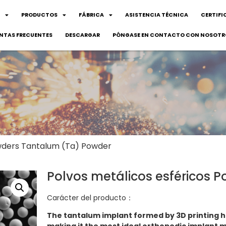
PRODUCTOS
FÁBRICA
ASISTENCIA TÉCNICA
CERTIFI
NTAS FRECUENTES
DESCARGAR
PÓNGASE EN CONTACTO CON NOSOTR
wders Tantalum (Ta) Powder
Polvos metálicos esféricos P
Carácter del producto：
The tantalum implant formed by 3D printing ha