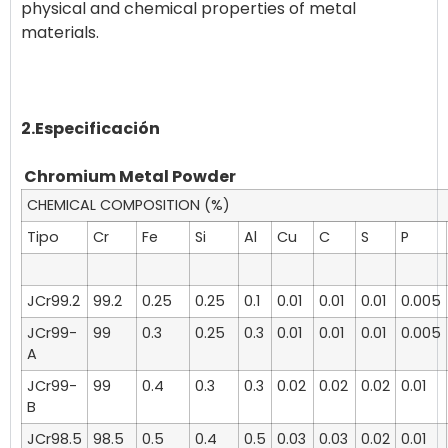
physical and chemical properties of metal
materials.
2.Especificación
Chromium Metal Powder
CHEMICAL COMPOSITION (
%
)
Tipo
Cr
Fe
Si
Al
Cu
C
S
P
JCr99.2
99.2
0.25
0.25
0.1
0.01
0.01
0.01
0.005
JCr
99-
99
0.3
0.25
0.3
0.01
0.01
0.01
0.005
A
JCr99-
99
0.4
0.3
0.3
0.02
0.02
0.02
0.01
B
JCr98.5
98.5
0.5
0.4
0.5
0.03
0.03
0.02
0.01