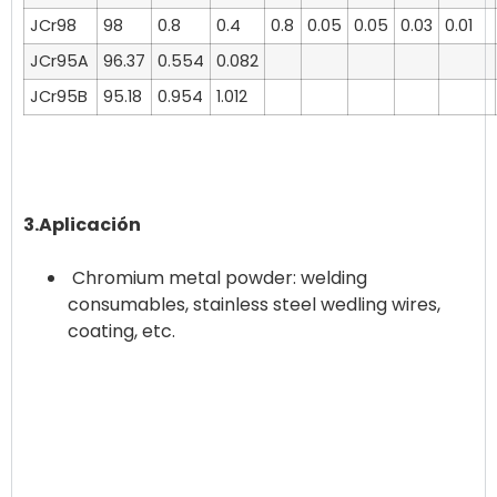
JCr98
98
0.8
0.4
0.8
0.05
0.05
0.03
0.01
JCr95A
96.37
0.554
0.082
JCr95B
95.18
0.954
1.012
3.Aplicación
Chromium metal powder: welding
consumables, stainless steel wedling wires,
coating, etc.