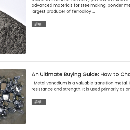
advanced materials for steelmaking, powder met
largest producer of ferroalloy …
詳細
An Ultimate Buying Guide: How to Ch
Metal vanadium is a valuable transition metal. It
resistance and strength. It is used primarily as a
詳細