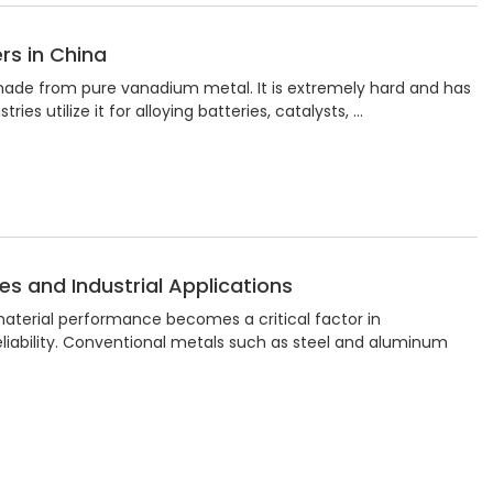
s in China
ade from pure vanadium metal. It is extremely hard and has
ies utilize it for alloying batteries, catalysts, …
s and Industrial Applications
aterial performance becomes a critical factor in
eliability. Conventional metals such as steel and aluminum