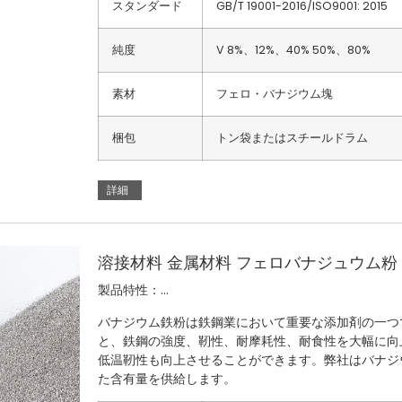
スタンダード
GB/T 19001-2016/ISO9001: 2015
純度
V 8%、12%、40% 50%、80%
素材
フェロ・バナジウム塊
梱包
トン袋またはスチールドラム
詳細
溶接材料 金属材料 フェロバナジュウム粉 V8% 
製品特性：...
バナジウム鉄粉は鉄鋼業において重要な添加剤の一つ
と、鉄鋼の強度、靭性、耐摩耗性、耐食性を大幅に向
低温靭性も向上させることができます。弊社はバナジウム含有
た含有量を供給します。