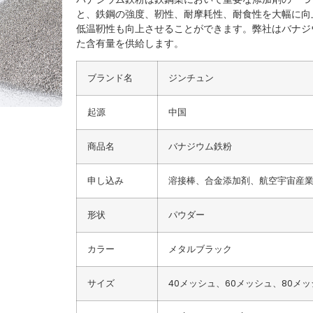
と、鉄鋼の強度、靭性、耐摩耗性、耐食性を大幅に向
低温靭性も向上させることができます。弊社はバナジウム含有
た含有量を供給します。
ブランド名
ジンチュン
起源
中国
商品名
バナジウム鉄粉
申し込み
溶接棒、合金添加剤、航空宇宙産
形状
パウダー
カラー
メタルブラック
サイズ
40メッシュ、60メッシュ、80メッ