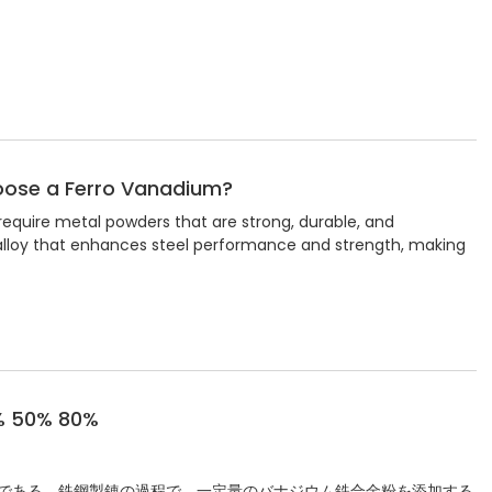
oose a Ferro Vanadium?
 require metal powders that are strong, durable, and
l alloy that enhances steel performance and strength, making
50% 80%
である。鉄鋼製錬の過程で、一定量のバナジウム鉄合金粉を添加する