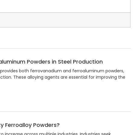
luminum Powders in Steel Production
 provides both ferrovanadium and ferroaluminum powders,
uction. These alloying agents are essential for improving the
y Ferroalloy Powders?
 increase across multiple industries. Industries seek