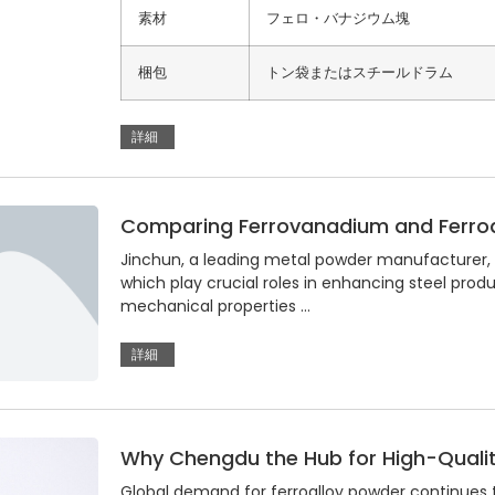
素材
フェロ・バナジウム塊
梱包
トン袋またはスチールドラム
詳細
Comparing Ferrovanadium and Ferroa
Jinchun, a leading metal powder manufacturer,
which play crucial roles in enhancing steel prod
mechanical properties …
詳細
Why Chengdu the Hub for High-Qualit
Global demand for ferroalloy powder continues to