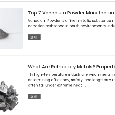
Top 7 Vanadium Powder Manufacturer
Vanadium Powder is a fine metallic substance m
corrosion resistance in harsh environments. Industr
詳細
What Are Refractory Metals? Propertie
In high-temperature industrial environments, m
determining efficiency, safety, and long-term r
often fail under extreme heat, …
詳細