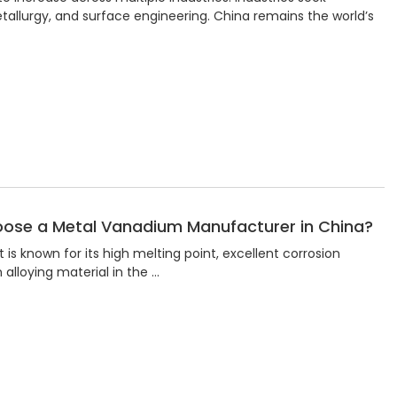
allurgy, and surface engineering. China remains the world’s
oose a Metal Vanadium Manufacturer in China?
 is known for its high melting point, excellent corrosion
n alloying material in the …