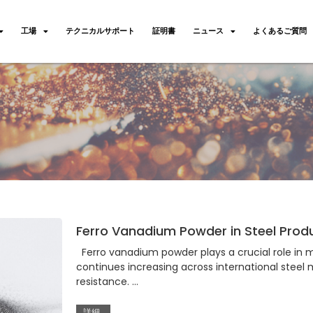
工場
テクニカルサポート
証明書
ニュース
よくあるご質問
Ferro Vanadium Powder in Steel Produc
Ferro vanadium powder plays a crucial role in
continues increasing across international steel 
resistance. …
詳細