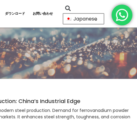
ダウンロード
お問い合わせ
Japanese
tion: China’s Industrial Edge
 modern steel production. Demand for ferrovanadium powder
markets. It enhances steel strength, toughness, and corrosion