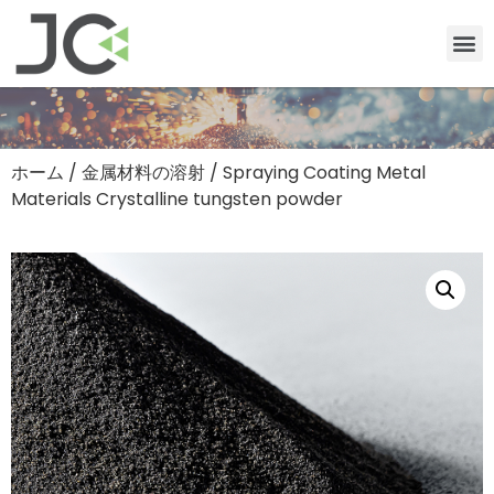
ホーム
/
金属材料の溶射
/ Spraying Coating Metal
Materials Crystalline tungsten powder