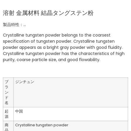
溶射 金属材料 結晶タングステン粉
製品特性：...
Crystalline tungsten powder belongs to the coarsest
specification of tungsten powder. Crystalline tungsten
powder appears as a bright gray powder with good fluidity.
Crystalline tungsten powder has the characteristics of high
purity, coarse particle size, and good flowability.
ブ
ジンチュン
ラ
ン
ド
名
起
中国
源
商
Crystalline tungsten powder
品