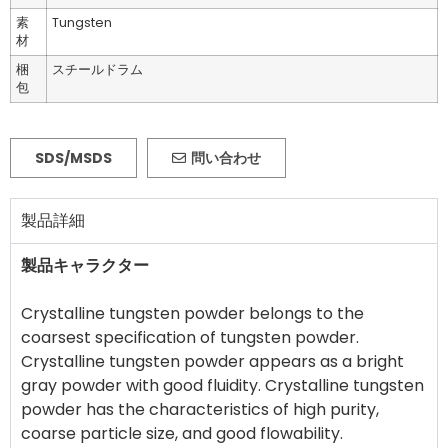
素
Tungsten
材
梱
スチールドラム
包
SDS/MSDS
問い合わせ
製品詳細
製品キャラクター
Crystalline tungsten powder belongs to the
coarsest specification of tungsten powder.
Crystalline tungsten powder appears as a bright
gray powder with good fluidity. Crystalline tungsten
powder has the characteristics of high purity,
coarse particle size, and good flowability.