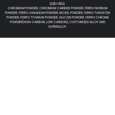
話題の製品
CHROMIUM POWDER, CHROMIUM CARBIDE POWDER, FERRO NIOBIUM
POWDER, FERRO VANADIUM POWDER, NICKEL POWDER, FERRO TUNGSTEN
POWDER, FERRO TITANIUM POWDER, SILICON POWDER, FERRO CHROME
POWDER(HIGH CARBON, LOW CARBON), CUSTOMIZED ALLOY AND
SUPERALLOY.