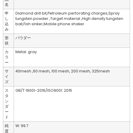
名
申
Diamond drill bit,Petroleum perforating charges,Spray
し
tungsten powder ,Target material ,High density tungsten
込
ball,Fish sinker,Mobile phone shaker
み
形
パウダー
状
カ
Metal gray
ラ
ー
サ
40mesh ,60 mesh, 100 mesh, 200 mesh, 325mesh
イ
ズ
ス
GB/T 19001-2016/ISO9001: 2015
タ
ン
ダ
ー
ド
純
W: 99.7
度