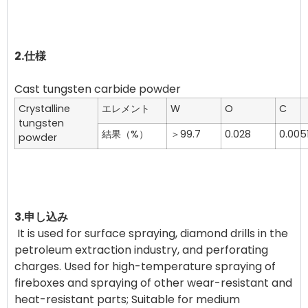
2.仕様
Crystalline
エレメント
W
O
C
tungsten
結果（%）
＞99.7
0.028
0.005
powder
3.申し込み
It is used for surface spraying, diamond drills in the
petroleum extraction industry, and perforating
charges. Used for high-temperature spraying of
fireboxes and spraying of other wear-resistant and
heat-resistant parts; Suitable for medium