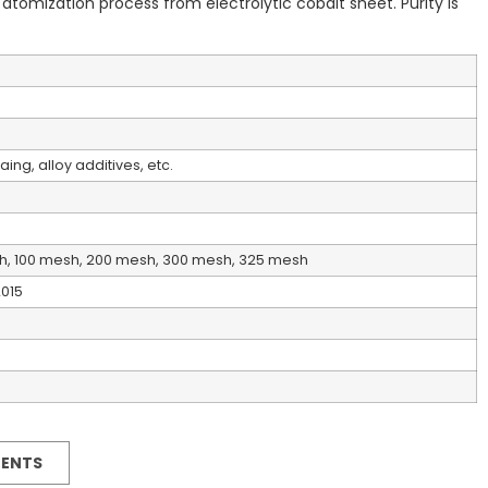
tomization process from electrolytic cobalt sheet. Purity is
ng, alloy additives, etc.
h, 100 mesh, 200 mesh, 300 mesh, 325 mesh
2015
MENTS