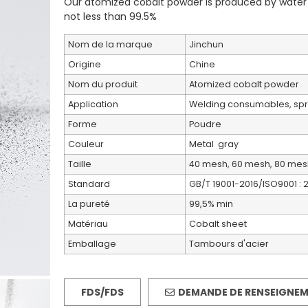
Our atomized cobalt powder is produced by water a
not less than 99.5%
Nom de la marque
Jinchun
Origine
Chine
Nom du produit
Atomized cobalt powder
Application
Welding consumables, sprai
Forme
Poudre
Couleur
Metal gray
Taille
40 mesh, 60 mesh, 80 mes
Standard
GB/T 19001-2016/ISO9001 : 
La pureté
99,5% min
Matériau
Cobalt sheet
Emballage
Tambours d'acier
FDS/FDS
DEMANDE DE RENSEIGNE