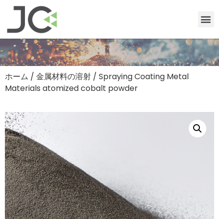
ホーム
/
金属材料の溶射
/ Spraying Coating Metal
Materials atomized cobalt powder