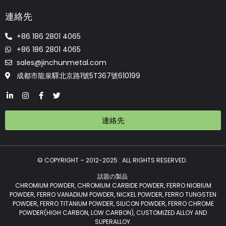
連絡先
+86 186 2801 4065
+86 186 2801 4065
sales@jinchunmetal.com
成都市龍泉驛北京路1號5T367號610199
連絡先
© COPYRIGHT – 2012-2025 : ALL RIGHTS RESERVED.
話題の製品
CHROMIUM POWDER, CHROMIUM CARBIDE POWDER, FERRO NIOBIUM
POWDER, FERRO VANADIUM POWDER, NICKEL POWDER, FERRO TUNGSTEN
POWDER, FERRO TITANIUM POWDER, SILICON POWDER, FERRO CHROME
POWDER(HIGH CARBON, LOW CARBON), CUSTOMIZED ALLOY AND
SUPERALLOY.