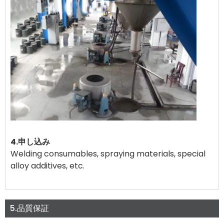
4.申し込み
Welding consumables, spraying materials, special
alloy additives, etc.
5.品質保証