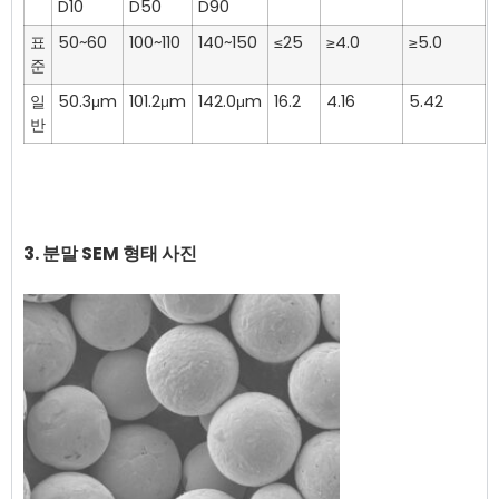
D10
D50
D90
표
50~60
100~110
140~150
≤25
≥4.0
≥5.0
준
일
50.3μm
101.2μm
142.0μm
16.2
4.16
5.42
반
3. 분말 SEM 형태 사진