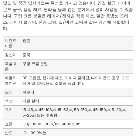
밀도 및 중공 입자가없는 특성을 가지고 있습니다. 경질 합금, 다이아
몬드 공구, 용접 재료, 팔라듐 등과 같은 분야에서 널리 사용될 수 있습
니다. 구형 크롬 분말은 레이저/전자빔 적층 제조, 열간 등방성 프레
스, 레이저 클래딩, 진공 코팅, 열/냉간 코팅과 같은 공정에 적합합니
다.
브랜드
진춘
이름
원산지
중국
제품 이
구형 크롬 분말
름
애플리
3D 프린팅, 첨가제 제조, 레이저 클래딩, 다이아몬드 공구, 스프
케이션
레이 및 코팅, 용접 소모품 등입니다.
모양
파우더
색상
메탈 실버
크기
15~45㎛, 45~106㎛, 15~53㎛, 53~150㎛, 45~150㎛, 5~30㎛,
5~25㎛ 또는 맞춤형.
표준
GB/T 19001-2016/ISO9001: 2015
순도
Cr : 99.9% 분