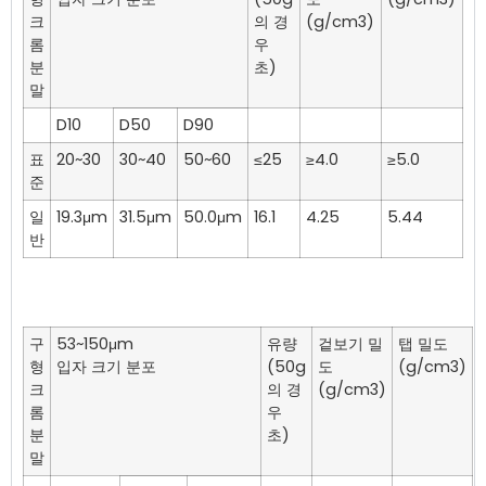
크
의 경
(g/cm3)
롬
우
분
초)
말
D10
D50
D90
표
20~30
30~40
50~60
≤25
≥4.0
≥5.0
준
일
19.3μm
31.5μm
50.0μm
16.1
4.25
5.44
반
구
53~150μm
유량
겉보기 밀
탭 밀도
형
입자 크기 분포
(50g
도
(g/cm3)
크
의 경
(g/cm3)
롬
우
분
초)
말