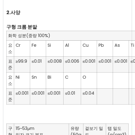
2.사양
구형 크롬 분말
화학 성분(중량 100%)
요
Cr
Fe
Si
Al
Cu
Pb
As
Ti
소
표
≥99.9
≤0.01
≤0.008
≤0.006
≤0.001
≤0.001
≤0.001
≤0
준
요
Ni
Sn
Bi
C
O
소
표
≤0.001
≤0.001
≤0.001
≤0.01
≤0.04
준
구
15~53μm
유량
겉보기 밀
탭 밀도
형
입자 크기 분포
(50g
도
(g/cm3)