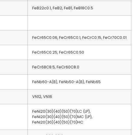
FeB22c0.1, FeB2, FeB1, FeB18C0.5
FeCr65C0.06, FeCr65C0.1, FeCrC0.15, FeCr70C0.01
FeCr65C0.25, FeCr65C0.50
FeCr68C8.5, FeCr60C8.0
FeNb60-A(B), FeNb50-A(B), FeNb65
VN12, VN16
FeNi20(30)(40)(50)(70)LC (LP),
FeNi20(30)(40)(50)(70)MC (LP),
FeNi20(30)(40)(50)(70)HC