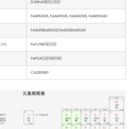
DJMnA(B)(C)(D)
FeAl50Si5, FeAl45Si5, FeAl40Si5, FeAl10Si40
FeAl35Ba6Si20,FeAl25Ba9Si30
니다.
FeCrN8(9)(10)
FeP24(21)(18)(16)
Ca28Si60