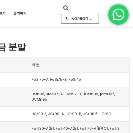
로드
문의하기
Korean
합금 분말
유형
FeSi75-A, FeSi75-B, FeSi45
JMn98, JMn97-A, JMn97-B, JCMn98, jcmN97,
JCMn95
JCr99.2, JCr99-A, JCr99-B, JCr98.5, JCr98
FeTi30-A(B), FeTi40-A(B), FeTi70-A(B)(C), FeTiSi