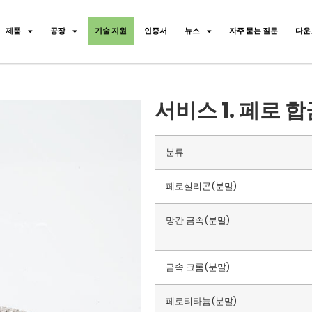
제품
공장
기술 지원
인증서
뉴스
자주 묻는 질문
다운
서비스 1. 페로 
분류
페로실리콘(분말)
망간 금속(분말)
금속 크롬(분말)
페로티타늄(분말)