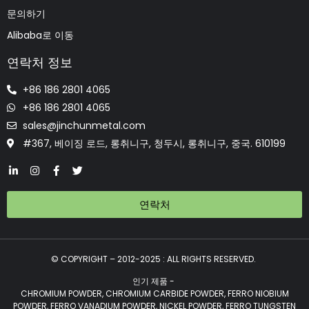
문의하기
Alibaba로 이동
연락처 정보
+86 186 2801 4065
+86 186 2801 4065
sales@jinchunmetal.com
#367, 베이징 로드, 롱취니구, 청두시, 롱취니구, 중국. 610199
연락처
© COPYRIGHT – 2012-2025 : ALL RIGHTS RESERVED.
인기 제품 -
CHROMIUM POWDER, CHROMIUM CARBIDE POWDER, FERRO NIOBIUM
POWDER, FERRO VANADIUM POWDER, NICKEL POWDER, FERRO TUNGSTEN