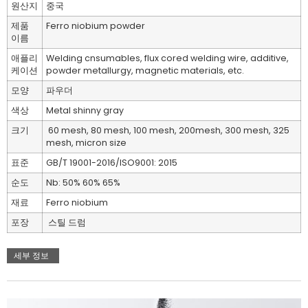
원산지
중국
제품
Ferro niobium powder
이름
애플리
Welding cnsumables, flux cored welding wire, additive,
케이션
powder metallurgy, magnetic materials, etc.
모양
파우더
색상
Metal shinny gray
크기
60 mesh, 80 mesh, 100 mesh, 200mesh, 300 mesh, 325
mesh, micron size
표준
GB/T 19001-2016/ISO9001: 2015
순도
Nb: 50% 60% 65%
재료
Ferro niobium
포장
스틸 드럼
세부 정보