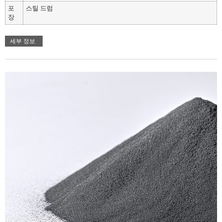
포
스틸 드럼
장
세부 정보