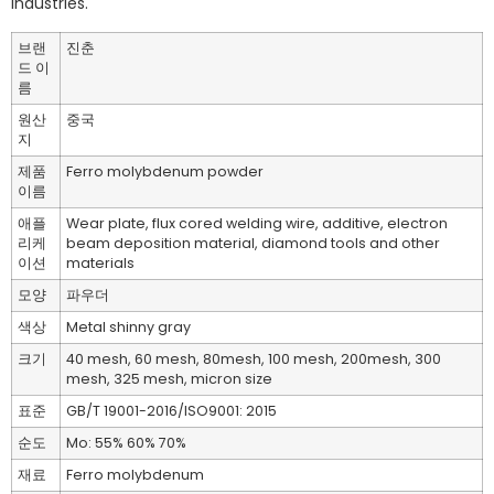
industries.
브랜
진춘
드 이
름
원산
중국
지
제품
Ferro molybdenum powder
이름
애플
Wear plate, flux cored welding wire, additive, electron
리케
beam deposition material, diamond tools and other
이션
materials
모양
파우더
색상
Metal shinny gray
크기
40 mesh, 60 mesh, 80mesh, 100 mesh, 200mesh, 300
mesh, 325 mesh, micron size
표준
GB/T 19001-2016/ISO9001: 2015
순도
Mo: 55% 60% 70%
재료
Ferro molybdenum