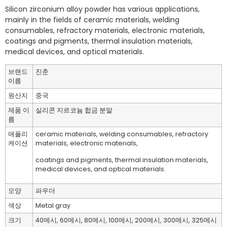
Silicon zirconium alloy powder has various applications,
mainly in the fields of ceramic materials, welding
consumables, refractory materials, electronic materials,
coatings and pigments, thermal insulation materials,
medical devices, and optical materials.
브랜드
진춘
이름
원산지
중국
제품 이
실리콘 지르코늄 합금 분말
름
애플리
ceramic materials, welding consumables, refractory
케이션
materials, electronic materials,
coatings and pigments, thermal insulation materials,
medical devices, and optical materials.
모양
파우더
색상
Metal gray
크기
40메시, 60메시, 80메시, 100메시, 200메시, 300메시, 325메시