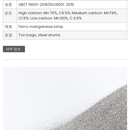
표준
GB/T 19001-2016/ISO9001: 2015
순도
High carbon: Mn 75%, C6.5%; Medium carbon: Mn79% ,
C1.5%; Low carbon: Mn:80%, C 0.5%
재료
Ferro manganese lump
포장
Ton bags, steel drums
세부 정보