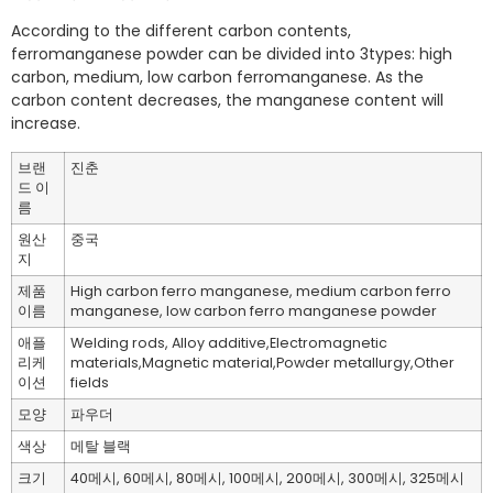
According to the different carbon contents,
ferromanganese powder can be divided into 3types: high
carbon, medium, low carbon ferromanganese. As the
carbon content decreases, the manganese content will
increase.
브랜
진춘
드 이
름
원산
중국
지
제품
High carbon ferro manganese, medium carbon ferro
이름
manganese, low carbon ferro manganese powder
애플
Welding rods, Alloy additive,Electromagnetic
리케
materials,Magnetic material,Powder metallurgy,Other
이션
fields
모양
파우더
색상
메탈 블랙
크기
40메시, 60메시, 80메시, 100메시, 200메시, 300메시, 325메시