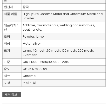
원산지
중국
제품 이름
High-pure Chrome Metal and Chromium Metal and
Powder
애플리케이
Additive, raw materials, welding consumables,
션
coating, etc.
모양
Powder, lump
색상
Metal silver
크기
Lump, 40mesh ,60 mesh, 100 mesh, 200 mesh,
325mesh
표준
GB/T 19001-2016/ISO9001: 2015
순도
Cr: 95% to 99.9%
재료
Chrome
포장
스틸 드럼
세부 정보