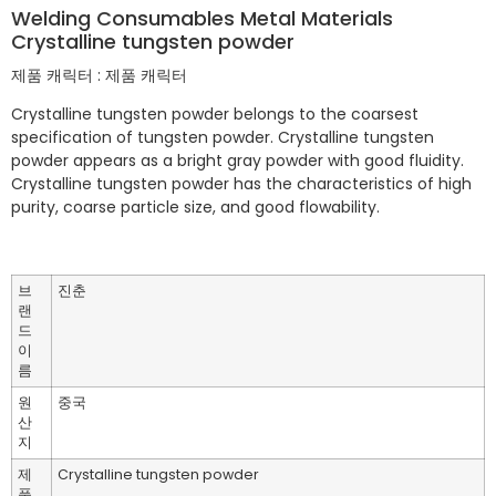
Welding Consumables Metal Materials
Crystalline tungsten powder
제품 캐릭터 : 제품 캐릭터
Crystalline tungsten powder belongs to the coarsest
specification of tungsten powder. Crystalline tungsten
powder appears as a bright gray powder with good fluidity.
Crystalline tungsten powder has the characteristics of high
purity, coarse particle size, and good flowability.
브
진춘
랜
드
이
름
원
중국
산
지
제
Crystalline tungsten powder
품