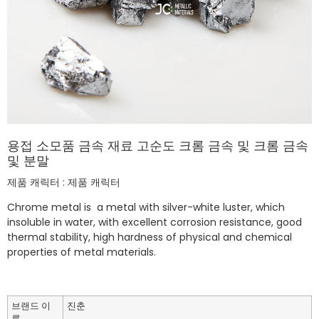
용접 소모품 금속 재료 고순도 크롬 금속 및 크롬 금속
및 분말
제품 캐릭터 : 제품 캐릭터
Chrome metal is a metal with silver-white luster, which
insoluble in water, with
excellent corrosion resistance, good
thermal stability, high hardness of
physical and chemical
properties of metal materials.
브랜드 이
진춘
름