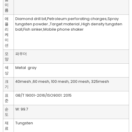
이
름
애
Diamond drill bit,Petroleum perforating charges,Spray
플
tungsten powder ,Target material ,High density tungsten
리
ball,Fish sinker,Mobile phone shaker
케
이
션
모
파우더
양
색
Metal gray
상
크
40mesh ,60 mesh, 100 mesh, 200 mesh, 325mesh
기
표
GB/T 19001-2016/ISO9001: 2015
준
순
W: 99.7
도
재
Tungsten
료