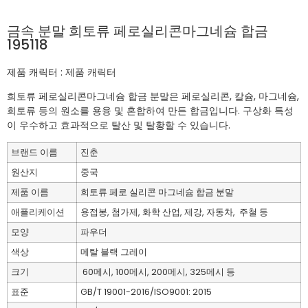
금속 분말 희토류 페로실리콘마그네슘 합금
195118
제품 캐릭터 : 제품 캐릭터
희토류 페로실리콘마그네슘 합금 분말은 페로실리콘, 칼슘, 마그네슘,
희토류 등의 원소를 용융 및 혼합하여 만든 합금입니다. 구상화 특성
이 우수하고 효과적으로 탈산 및 탈황할 수 있습니다.
브랜드 이름
진춘
원산지
중국
제품 이름
희토류 페로 실리콘 마그네슘 합금 분말
애플리케이션
용접봉, 첨가제, 화학 산업, 제강, 자동차,
주철 등
모양
파우더
색상
메탈 블랙 그레이
크기
60메시, 100메시, 200메시, 325메시 등
표준
GB/T 19001-2016/ISO9001: 2015