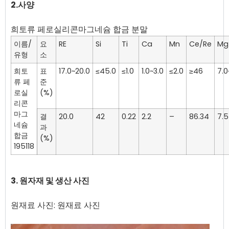
2.사양
이름/
요
RE
Si
Ti
Ca
Mn
Ce/Re
Mg
유형
소
희토
표
17.0~20.0
≤45.0
≤1.0
1.0~3.0
≤2.0
≥46
7.0
류 페
준
로실
(%)
리콘
마그
결
20.0
42
0.22
2.2
–
86.34
7.5
네슘
과
합금
(%)
195118
3. 원자재 및 생산 사진
원재료 사진: 원재료 사진