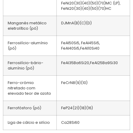
FeNi20(30)(40)(50)(70)MC (LP),
FeNi20(30)(40)(50)(70)HC
Manganês metálico
DJMnA(B)(C)(D)
eletrolítico (pó)
Ferrosilício-alumínio
FeAl50Si5, FeAl45Si5,
(pó)
FeAl40Si5,FeAl10Si40
Ferrosilício-bário-
FeAl35Ba6Si20,FeAl25Ba9Si30
alumínio (pó)
Ferro-crómio
FeCrN8(9)(10)
nitretado com
elevado teor de azoto
Ferrofósforo (pó)
FeP24(21)(18)(16)
Liga de cálcio e silício
Ca28Si60