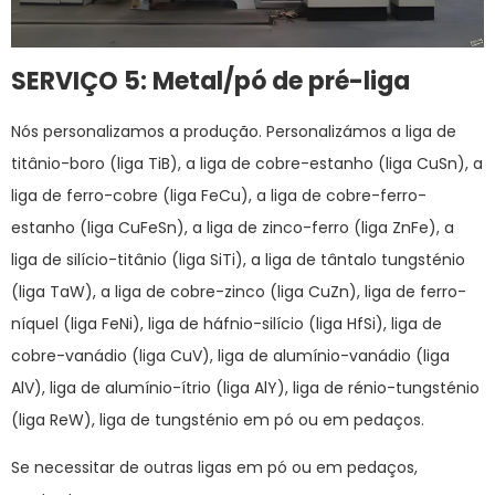
SERVIÇO 5: Metal/pó de pré-liga
Nós personalizamos a produção. Personalizámos a liga de
titânio-boro (liga TiB), a liga de cobre-estanho (liga CuSn), a
liga de ferro-cobre (liga FeCu), a liga de cobre-ferro-
estanho (liga CuFeSn), a liga de zinco-ferro (liga ZnFe), a
liga de silício-titânio (liga SiTi), a liga de tântalo tungsténio
(liga TaW), a liga de cobre-zinco (liga CuZn), liga de ferro-
níquel (liga FeNi), liga de háfnio-silício (liga HfSi), liga de
cobre-vanádio (liga CuV), liga de alumínio-vanádio (liga
AlV), liga de alumínio-ítrio (liga AlY), liga de rénio-tungsténio
(liga ReW), liga de tungsténio em pó ou em pedaços.
Se necessitar de outras ligas em pó ou em pedaços,