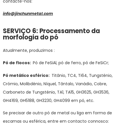
contacte-nos:
info@jinchunmetal.com
SERVIÇO 6: Processamento da
morfologia do pó
Atualmente, produzimos :
Pó de flocos:
Pó de FeSiAl, pó de ferro, pó de FeSiCr;
Pó metálico esférico:
Titânio, TC4, Ti64, Tungsténio,
Crómio, Molibdénio, Níquel, Tântalo, Vanádio, Cobre,
Carboneto de Tungsténio, TA1, TA15, GH3625, GH3536,
GH4169, GH5188, GH3230, GH4099 em pó, etc.
Se precisar de outro pó de metal ou liga em forma de
escamas ou esférica, entre em contacto connosco: