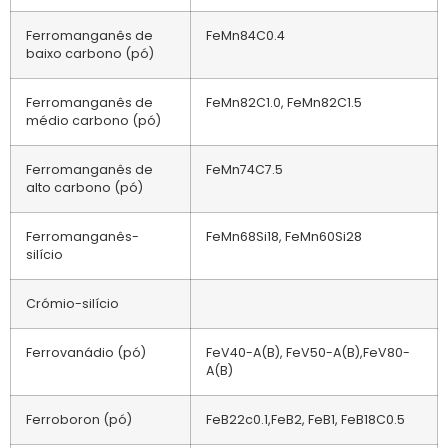
Ferromanganês de
FeMn84C0.4
baixo carbono (pó)
Ferromanganês de
FeMn82C1.0, FeMn82C1.5
médio carbono (pó)
Ferromanganês de
FeMn74C7.5
alto carbono (pó)
Ferromanganês-
FeMn68Si18, FeMn60Si28
silício
Crómio-silício
Ferrovanádio (pó)
FeV40-A(B), FeV50-A(B),FeV80-
A(B)
Ferroboron (pó)
FeB22c0.1,FeB2, FeB1, FeB18C0.5