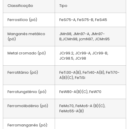
Classificação
Tipo
Ferrosilício (pó)
FeSi75-A, FeSi75-B, FeSi45
Manganês metálico
JMn98, JMn97-A, JMn97-
(pó)
B,JCMn98, jcmN97, JCMn95
Metal cromado (pó)
JCr99.2, JCr99-A, JCr99-B,
JCr98.5, JCr98
Ferrotitânio (pó)
FeTi30-A(B), FeTi40-A(B), FeTi70-
A(B)(C), FeTiSi
Ferrotungsténio (pó)
FeW80-A(B)(C), FeW70
Ferromolibdénio (pó)
FeMo70, FeMo6-A (B)(C),
FeMo55-A(B)
Ferromanganês (pó):