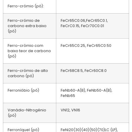
Ferro-crómio (pó):
Ferro-crómio de
FeCr65C0.06,FeCr65C0.1,
carbono extra baixo
FeCrC0.15, FeCr70C0.01
(pó)
Ferro-crómio com
FeCr65C0.25, FeCr65C0.50
baixo teor de carbono
(pó)
Ferro-crómio de alto
FeCr68C8.5, FeCr60C8.0
carbono (pó)
Ferronióbio (pó)
FeNb60-A(B), FeNb50-A(B),
FeNb65
Vanádio-Nitrogénio
VN12, VN16
(pó)
Ferroníquel (pó)
FeNi20(30)(40)(50)(70)LC (LP),