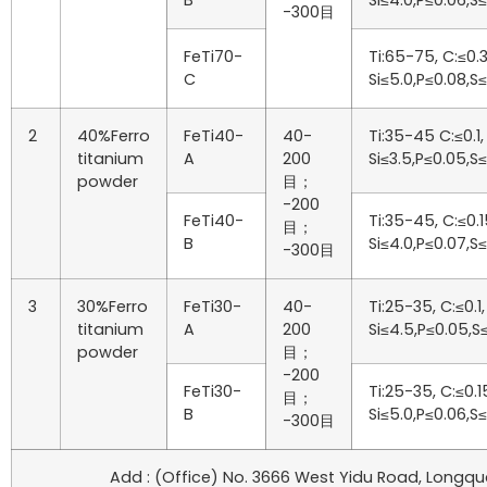
B
Si≤4.0,P≤0.06,S
-300目
FeTi70-
Ti:65-75, C:≤0.3
C
Si≤5.0,P≤0.08,S
2
40%Ferro
FeTi40-
40-
Ti:35-45 C:≤0.1,
titanium
A
200
Si≤3.5,P≤0.05,S
powder
目；
-200
FeTi40-
Ti:35-45, C:≤0.1
目；
B
Si≤4.0,P≤0.07,S
-300目
3
30%Ferro
FeTi30-
40-
Ti:25-35, C:≤0.1,
titanium
A
200
Si≤4.5,P≤0.05,S
powder
目；
-200
FeTi30-
Ti:25-35, C:≤0.1
目；
B
Si≤5.0,P≤0.06,S
-300目
Add : (Office) No. 3666 West Yidu Road, Longquan