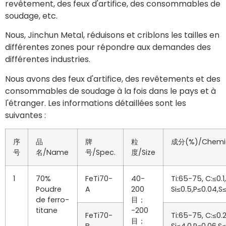
revêtement, des feux d'artifice, des consommables de
soudage, etc.
Nous, Jinchun Metal, réduisons et criblons les tailles en
différentes zones pour répondre aux demandes des
différentes industries.
Nous avons des feux d'artifice, des revêtements et des
consommables de soudage à la fois dans le pays et à
l'étranger. Les informations détaillées sont les
suivantes :
序
品
牌
粒
成分(%)/Chemic
号
名/Name
号/Spec.
度/Size
1
70%
FeTi70-
40-
Ti:65-75, C:≤0.1,
Poudre
A
200
Si≤0.5,P≤0.04,S
de ferro-
目；
titane
-200
FeTi70-
Ti:65-75, C:≤0.2
目；