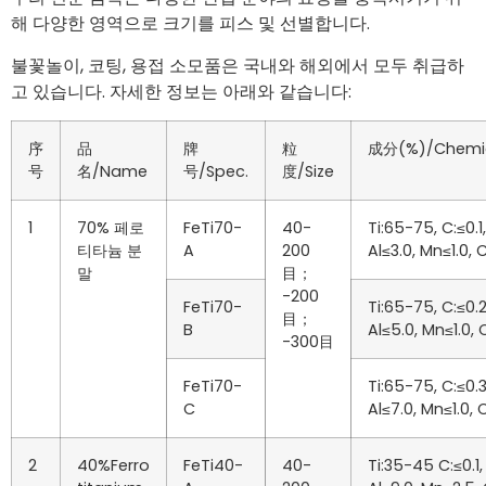
해 다양한 영역으로 크기를 피스 및 선별합니다.
불꽃놀이, 코팅, 용접 소모품은 국내와 해외에서 모두 취급하
고 있습니다. 자세한 정보는 아래와 같습니다:
序
品
牌
粒
成分(%)/Chemic
号
名/Name
号/Spec.
度/Size
1
70% 페로
FeTi70-
40-
Ti:65-75, C:≤0.1
티타늄 분
A
200
Al≤3.0, Mn≤1.0,
말
目；
-200
FeTi70-
Ti:65-75, C:≤0.2
目；
B
Al≤5.0, Mn≤1.0,
-300目
FeTi70-
Ti:65-75, C:≤0.3
C
Al≤7.0, Mn≤1.0,
2
40%Ferro
FeTi40-
40-
Ti:35-45 C:≤0.1,