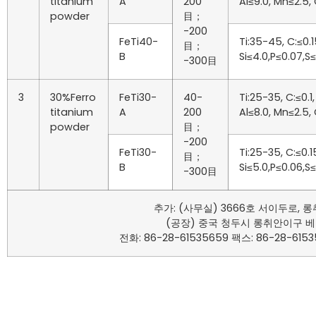
titanium
A
200
Al≤9.0, Mn≤2.5,
powder
目；
-200
FeTi40-
Ti:35-45, C:≤0.1
目；
B
Si≤4.0,P≤0.07,S
-300目
3
30%Ferro
FeTi30-
40-
Ti:25-35, C:≤0.1,
titanium
A
200
Al≤8.0, Mn≤2.5,
powder
目；
-200
FeTi30-
Ti:25-35, C:≤0.1
目；
B
Si≤5.0,P≤0.06,S
-300目
추가: (사무실) 3666호 서이두로, 롱취
(공장) 중국 청두시 롱취안이구 베이징
전화: 86-28-61535659 팩스: 86-28-6153